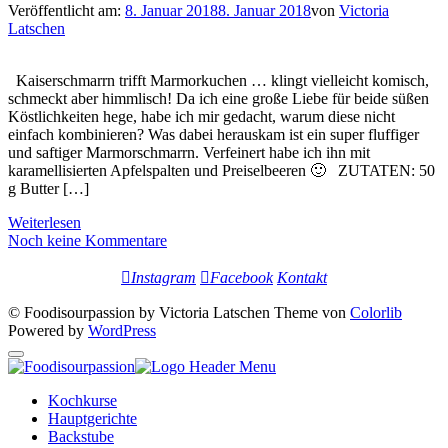
Veröffentlicht am:
8. Januar 2018
8. Januar 2018
von
Victoria
Latschen
Kaiserschmarrn trifft Marmorkuchen … klingt vielleicht komisch,
schmeckt aber himmlisch! Da ich eine große Liebe für beide süßen
Köstlichkeiten hege, habe ich mir gedacht, warum diese nicht
einfach kombinieren? Was dabei herauskam ist ein super fluffiger
und saftiger Marmorschmarrn. Verfeinert habe ich ihn mit
karamellisierten Apfelspalten und Preiselbeeren 🙂 ZUTATEN: 50
g Butter […]
Weiterlesen
Noch keine Kommentare
Instagram
Facebook
Kontakt
© Foodisourpassion by Victoria Latschen Theme von
Colorlib
Powered by
WordPress
Kochkurse
Hauptgerichte
Backstube