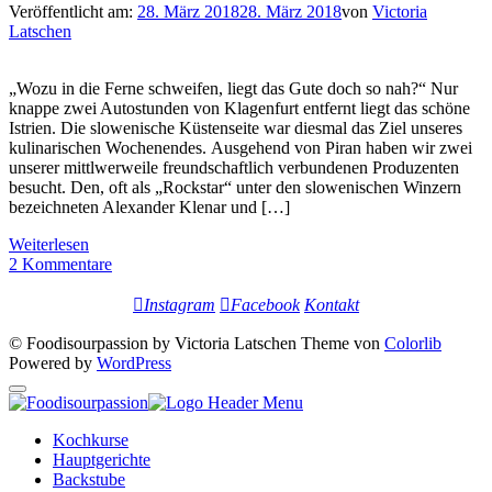
Veröffentlicht am:
28. März 2018
28. März 2018
von
Victoria
Latschen
„Wozu in die Ferne schweifen, liegt das Gute doch so nah?“ Nur
knappe zwei Autostunden von Klagenfurt entfernt liegt das schöne
Istrien. Die slowenische Küstenseite war diesmal das Ziel unseres
kulinarischen Wochenendes. Ausgehend von Piran haben wir zwei
unserer mittlwerweile freundschaftlich verbundenen Produzenten
besucht. Den, oft als „Rockstar“ unter den slowenischen Winzern
bezeichneten Alexander Klenar und […]
Weiterlesen
2 Kommentare
Instagram
Facebook
Kontakt
© Foodisourpassion by Victoria Latschen Theme von
Colorlib
Powered by
WordPress
Kochkurse
Hauptgerichte
Backstube