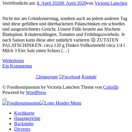
Veröffentlicht am:
8. April 2020
8. April 2020
von
Victoria Latschen
Nicht nur am Gründonnerstag, sondern auch an jedem anderen Tag
sind diese gefüllten und überbackenen Palatschinken ein schnelles
und ausgezeichnetes Gericht. Unsere Fülle besteht aus frischem
Blattspinat, Kräuterseitlingen, Tomaten und Frühlingszwiebeln. Je
nach Saison kann diese aber natürlich variieren 😉 ZUTATEN
PALATSCHINKEN: circa 120 g Dinkel-Vollkornmehl circa 1/4 l
Milch 3 Eier Salz einen Schuss […]
Weiterlesen
Ein Kommentar
Instagram
Facebook
Kontakt
© Foodisourpassion by Victoria Latschen Theme von
Colorlib
Powered by
WordPress
Kochkurse
Hauptgerichte
Backstube
Diverses