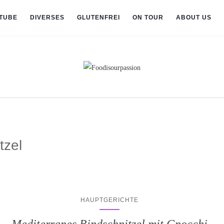
TUBE
DIVERSES
GLUTENFREI
ON TOUR
ABOUT US
tzel
HAUPTGERICHTE
Mediterranes Rindschnitzel mit Gnocchi