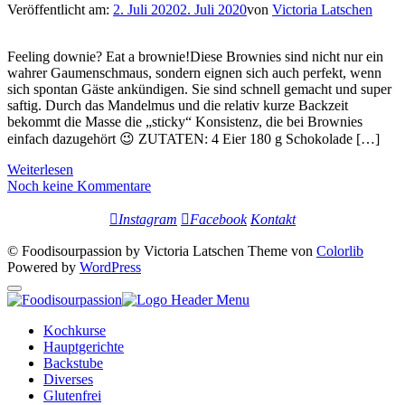
Veröffentlicht am:
2. Juli 2020
2. Juli 2020
von
Victoria Latschen
Feeling downie? Eat a brownie!Diese Brownies sind nicht nur ein
wahrer Gaumenschmaus, sondern eignen sich auch perfekt, wenn
sich spontan Gäste ankündigen. Sie sind schnell gemacht und super
saftig. Durch das Mandelmus und die relativ kurze Backzeit
bekommt die Masse die „sticky“ Konsistenz, die bei Brownies
einfach dazugehört 😉 ZUTATEN: 4 Eier 180 g Schokolade […]
Weiterlesen
Noch keine Kommentare
Instagram
Facebook
Kontakt
© Foodisourpassion by Victoria Latschen Theme von
Colorlib
Powered by
WordPress
Kochkurse
Hauptgerichte
Backstube
Diverses
Glutenfrei