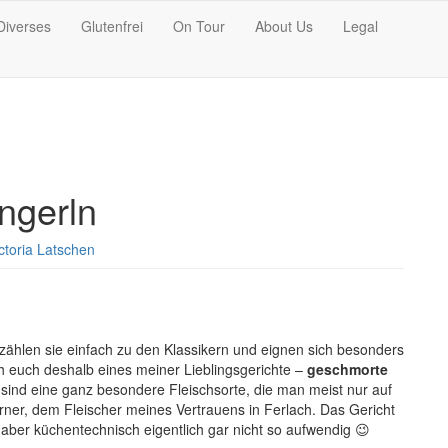
Diverses
Glutenfrei
On Tour
About Us
Legal
ngerln
ctoria Latschen
er zählen sie einfach zu den Klassikern und eignen sich besonders
h euch deshalb eines meiner Lieblingsgerichte –
geschmorte
sind eine ganz besondere Fleischsorte, die man meist nur auf
ner, dem Fleischer meines Vertrauens in Ferlach. Das Gericht
t aber küchentechnisch eigentlich gar nicht so aufwendig 😉