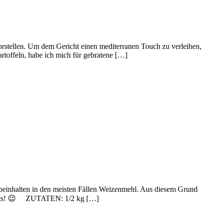
 vorstellen. Um dem Gericht einen mediterranen Touch zu verleihen,
artoffeln, habe ich mich für gebratene […]
i beinhalten in den meisten Fällen Weizenmehl. Aus diesem Grund
uswärts! 😉 ZUTATEN: 1/2 kg […]