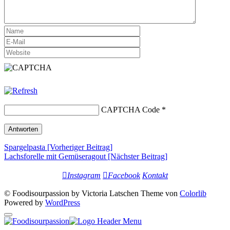
CAPTCHA Code
*
Beitrags-
Spargelpasta [Vorheriger Beitrag]
Lachsforelle mit Gemüseragout
[Nächster Beitrag]
Navigation
Instagram
Facebook
Kontakt
© Foodisourpassion by Victoria Latschen Theme von
Colorlib
Powered by
WordPress