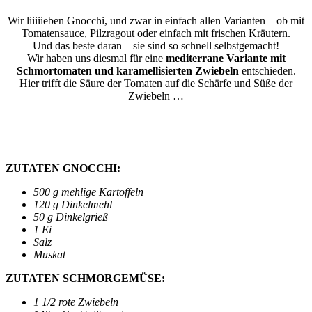
Wir liiiiieben Gnocchi, und zwar in einfach allen Varianten – ob mit
Tomatensauce, Pilzragout oder einfach mit frischen Kräutern.
Und das beste daran – sie sind so schnell selbstgemacht!
Wir haben uns diesmal für eine
mediterrane Variante mit
Schmortomaten und karamellisierten Zwiebeln
entschieden.
Hier trifft die Säure der Tomaten auf die Schärfe und Süße der
Zwiebeln …
ZUTATEN GNOCCHI:
500 g mehlige Kartoffeln
120 g Dinkelmehl
50 g Dinkelgrieß
1 Ei
Salz
Muskat
ZUTATEN SCHMORGEMÜSE:
1 1/2 rote Zwiebeln