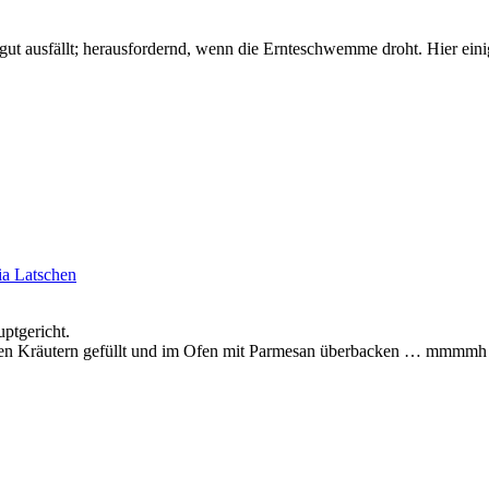
gut ausfällt; herausfordernd, wenn die Ernteschwemme droht. Hier ein
ia Latschen
uptgericht.
hen Kräutern gefüllt und im Ofen mit Parmesan überbacken … mmmmh