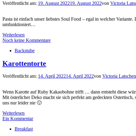
Veröffentlicht am:
19. August 2022
19. August 2022
von
Victoria Lats
Pasta ist einfach unser liebstes Soul Food – egal in welcher Variant
umfunktioniert…
Weiterlesen
Noch keine Kommentare
Backstube
Karottentorte
Veröffentlicht am:
14. April 2022
14. April 2022
von
Victoria Latschen
Wenn Karotte auf Ruby Kakaobohne trifft … dann entsteht diese würz
Mit österlicher Deko macht sie sich perfekt am gedeckten Ostertisch, s
uns nur leider nie 🙂
Weiterlesen
Ein Kommentar
Breakfast