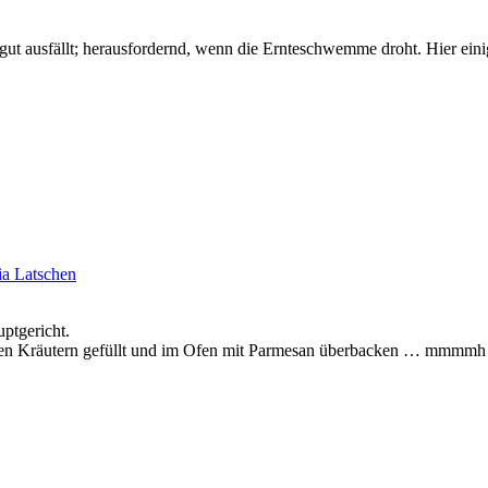
gut ausfällt; herausfordernd, wenn die Ernteschwemme droht. Hier ein
ia Latschen
uptgericht.
hen Kräutern gefüllt und im Ofen mit Parmesan überbacken … mmmmh