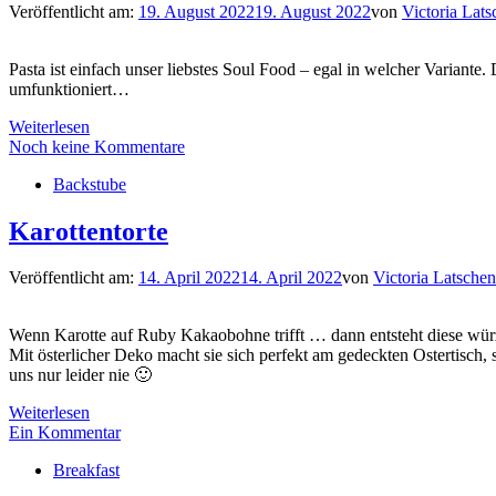
Veröffentlicht am:
19. August 2022
19. August 2022
von
Victoria Lats
Pasta ist einfach unser liebstes Soul Food – egal in welcher Variant
umfunktioniert…
Weiterlesen
Noch keine Kommentare
Backstube
Karottentorte
Veröffentlicht am:
14. April 2022
14. April 2022
von
Victoria Latschen
Wenn Karotte auf Ruby Kakaobohne trifft … dann entsteht diese würz
Mit österlicher Deko macht sie sich perfekt am gedeckten Ostertisch, s
uns nur leider nie 🙂
Weiterlesen
Ein Kommentar
Breakfast