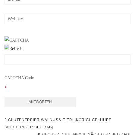
CAPTCHA Code
*
Beitrags-
GLUTENFREIER WALNUSS-EIERLIKÖR GUGELHUPF
Navigation
[VORHERIGER BEITRAG]
KRIECHERLCHUTNEY
[NÄCHSTER BEITRAG]