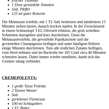
frischer Thymian
1 Dose gewürfelte Tomaten
Salz, Pfeffer
125 ml guter Rotwein
Die Melanzani würfeln, mit 1 TL Salz bestreuen und mindestens 15
Minuten ziehen lassen, danach trocken tupfen. In der Zwischenzeit
in einem Schmortopf 3 EL Olivenöl erhitzen, die grob zerteilten
Schalotten dazugeben und kurz durchrösten. Dann die
Melanzaniwürfeln, die gewürfelte Paprikaschote und die
geviertelten Champignons beifügen und unter häufigem Rühren
einige Minuten durchrösten. Nun alle restlichen Zutaten beifügen,
vom Herd nehmen und im Backrohr bei 185 Grad circa 40 Minuten
schmoren lassen. Dabei immer wieder umrühren, damit sich das
Gemüse sämig verbindet.
CREMEPOLENTA:
1 große Tasse Polenta
2 Tassen Wasser
Salz
geriebener Parmesan
100 ml Schlagobers
1 EL Butter