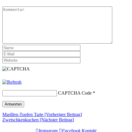
CAPTCHA Code
*
Beitrags-
Marillen-Topfen Tarte [Vorheriger Beitrag]
Zwetschkenkuchen
[Nächster Beitrag]
Navigation
Instagram
Facebook
Kontakt