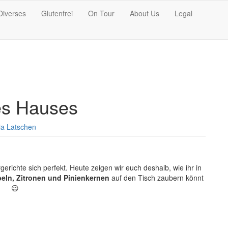
Diverses
Glutenfrei
On Tour
About Us
Legal
es Hauses
ria Latschen
ichte sich perfekt. Heute zeigen wir euch deshalb, wie ihr in
ebeln, Zitronen und Pinienkernen
auf den Tisch zaubern könnt
😉