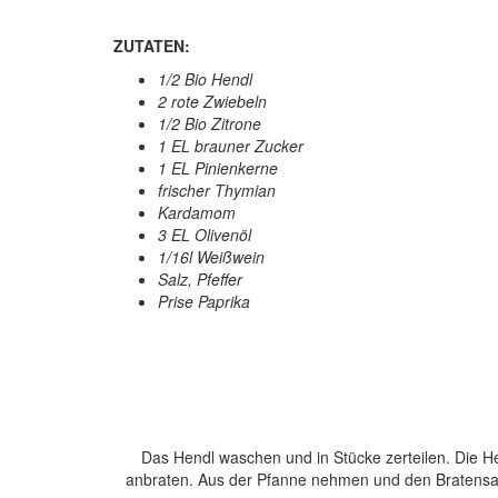
ZUTATEN:
1/2 Bio Hendl
2 rote Zwiebeln
1/2 Bio Zitrone
1 EL brauner Zucker
1 EL Pinienkerne
frischer Thymian
Kardamom
3 EL Olivenöl
1/16l Weißwein
Salz, Pfeffer
Prise Paprika
Das Hendl waschen und in Stücke zerteilen. Die Hen
anbraten. Aus der Pfanne nehmen und den Bratensat