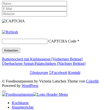
CAPTCHA Code
*
Beitrags-
Butternockerl mit Kürbisragout [Vorheriger Beitrag]
Überbackene Spinat-Palatschinken
[Nächster Beitrag]
Navigation
Instagram
Facebook
Kontakt
© Foodisourpassion by Victoria Latschen Theme von
Colorlib
Powered by
WordPress
Kochkurse
Hauptgerichte