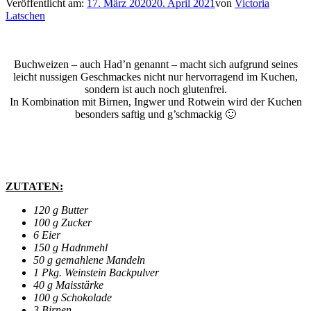
Veröffentlicht am:
17. März 2020
20. April 2021
von
Victoria
Latschen
Buchweizen – auch Had’n genannt – macht sich aufgrund seines
leicht nussigen Geschmackes nicht nur hervorragend im Kuchen,
sondern ist auch noch glutenfrei.
In Kombination mit Birnen, Ingwer und Rotwein wird der Kuchen
besonders saftig und g’schmackig 🙂
ZUTATEN:
120 g Butter
100 g Zucker
6 Eier
150 g Hadnmehl
50 g gemahlene Mandeln
1 Pkg. Weinstein Backpulver
40 g Maisstärke
100 g Schokolade
3 Birnen